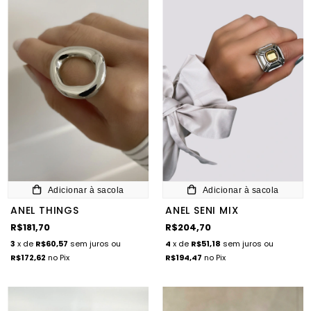
Adicionar à sacola
Adicionar à sacola
ANEL THINGS
ANEL SENI MIX
R$181,70
R$204,70
3
x de
R$60,57
sem juros
ou
4
x de
R$51,18
sem juros
ou
R$172,62
no Pix
R$194,47
no Pix