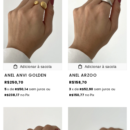
Adicionar à sacola
Adicionar à sacola
ANEL ANVI GOLDEN
ANEL ARZOO
R$250,70
R$158,70
5
x de
R$50,14
sem juros
ou
3
x de
R$52,90
sem juros
ou
R$238,17
no Pix
R$150,77
no Pix