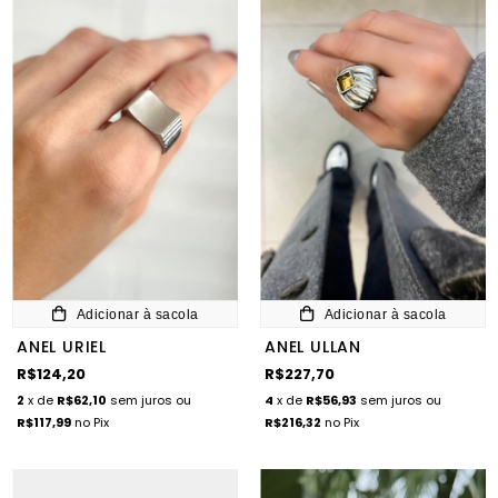
Adicionar à sacola
Adicionar à sacola
ANEL URIEL
ANEL ULLAN
R$124,20
R$227,70
2
x de
R$62,10
sem juros
ou
4
x de
R$56,93
sem juros
ou
R$117,99
no Pix
R$216,32
no Pix