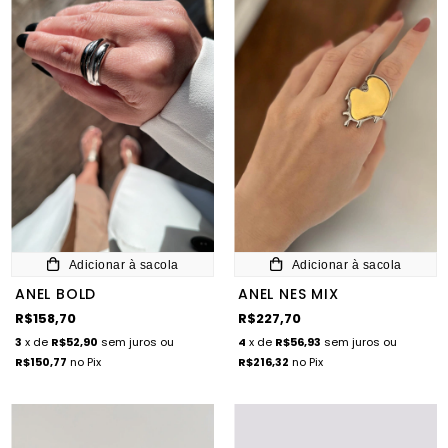
Adicionar à sacola
Adicionar à sacola
ANEL BOLD
ANEL NES MIX
R$158,70
R$227,70
3
x de
R$52,90
sem juros
ou
4
x de
R$56,93
sem juros
ou
R$150,77
no Pix
R$216,32
no Pix