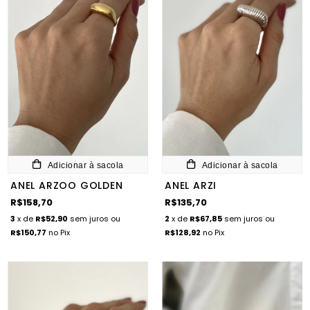
Adicionar à sacola
Adicionar à sacola
ANEL ARZOO GOLDEN
ANEL ARZI
R$158,70
R$135,70
3
x de
R$52,90
sem juros
ou
2
x de
R$67,85
sem juros
ou
R$150,77
no Pix
R$128,92
no Pix