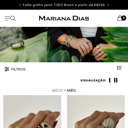
Frete grátis para TODO Brasil a partir de R$396
0
FILTROS
VISUALIZAÇÃO:
INÍCIO
> ANÉIS