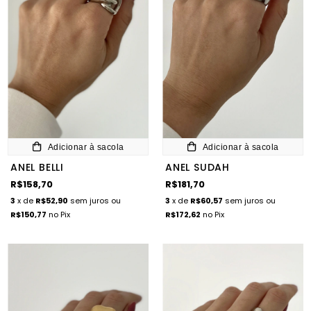
Adicionar à sacola
Adicionar à sacola
ANEL BELLI
ANEL SUDAH
R$158,70
R$181,70
3
x de
R$52,90
sem juros
ou
3
x de
R$60,57
sem juros
ou
R$150,77
no Pix
R$172,62
no Pix