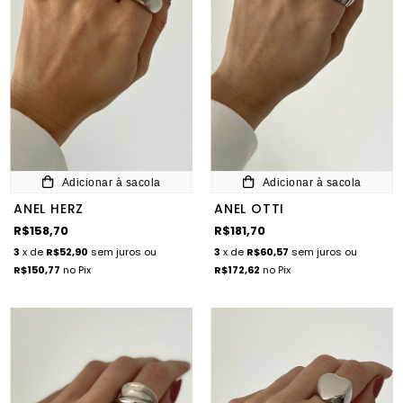
Adicionar à sacola
Adicionar à sacola
ANEL HERZ
ANEL OTTI
R$158,70
R$181,70
3
x de
R$52,90
sem juros
ou
3
x de
R$60,57
sem juros
ou
R$150,77
no Pix
R$172,62
no Pix