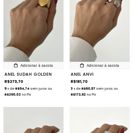
Adicionar à sacola
Adicionar à sacola
ANEL SUDAH GOLDEN
ANEL ANVI
R$273,70
R$181,70
5
x de
R$54,74
sem juros
ou
3
x de
R$60,57
sem juros
ou
R$260,02
no Pix
R$172,62
no Pix