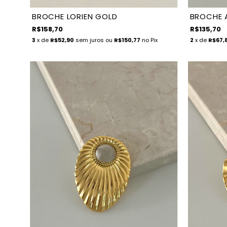
BROCHE LORIEN GOLD
BROCHE A
R$158,70
R$135,70
3
x de
R$52,90
sem juros
ou
R$150,77
no Pix
2
x de
R$67,