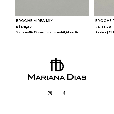
BROCHE MIREA MIX
BROCHE R
R$170,20
R$158,70
3
x de
R$56,73
sem juros
ou
R$161,69
no Pix
3
x de
R$52,