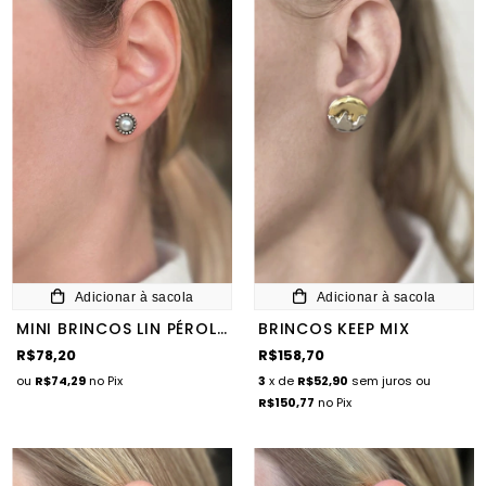
Adicionar à sacola
Adicionar à sacola
MINI BRINCOS LIN PÉROLA
BRINCOS KEEP MIX
R$78,20
R$158,70
ou
R$74,29
no Pix
3
x de
R$52,90
sem juros
ou
R$150,77
no Pix