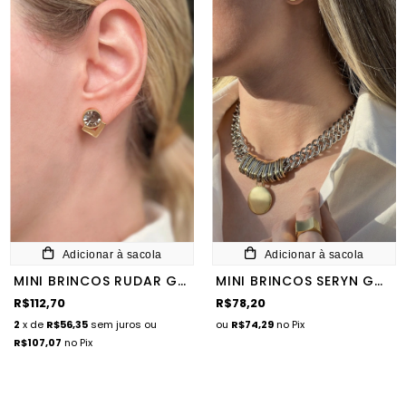
Adicionar à sacola
Adicionar à sacola
MINI BRINCOS RUDAR GOLD
MINI BRINCOS SERYN GOLD
R$112,70
R$78,20
2
x de
R$56,35
sem juros
ou
ou
R$74,29
no Pix
R$107,07
no Pix