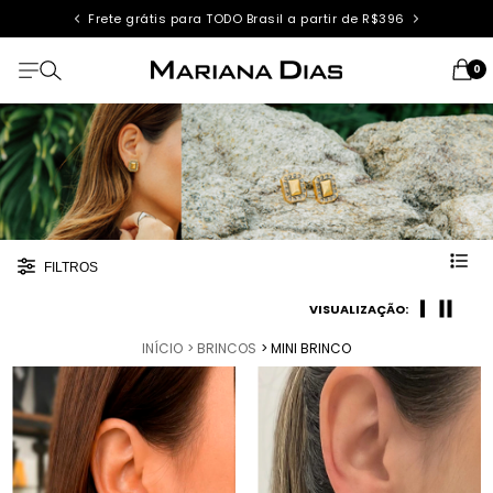
Frete grátis para TODO Brasil a partir de R$396
0
FILTROS
VISUALIZAÇÃO:
INÍCIO
> BRINCOS
> MINI BRINCO