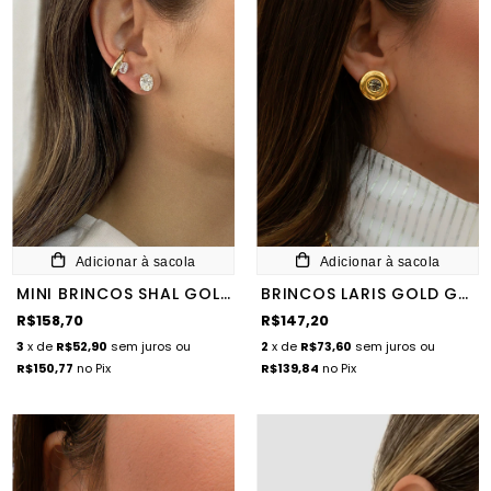
Adicionar à sacola
Adicionar à sacola
MINI BRINCOS SHAL GOLD
BRINCOS LARIS GOLD GLAM
R$158,70
R$147,20
3
x de
R$52,90
sem juros
ou
2
x de
R$73,60
sem juros
ou
R$150,77
no Pix
R$139,84
no Pix