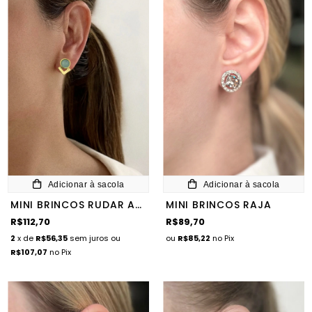
Adicionar à sacola
Adicionar à sacola
MINI BRINCOS RUDAR ACQUA GOLD
MINI BRINCOS RAJA
R$112,70
R$89,70
2
x de
R$56,35
sem juros
ou
ou
R$85,22
no Pix
R$107,07
no Pix