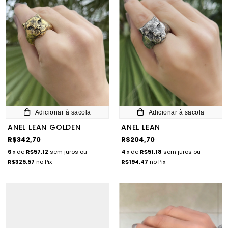
Adicionar à sacola
Adicionar à sacola
ANEL LEAN GOLDEN
ANEL LEAN
R$342,70
R$204,70
6
x de
R$57,12
sem juros
ou
4
x de
R$51,18
sem juros
ou
R$325,57
no Pix
R$194,47
no Pix