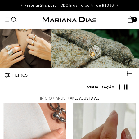
Frete grátis para TODO Brasil a partir de R$396
0
FILTROS
VISUALIZAÇÃO:
INÍCIO
> ANÉIS
> ANEL AJUSTÁVEL