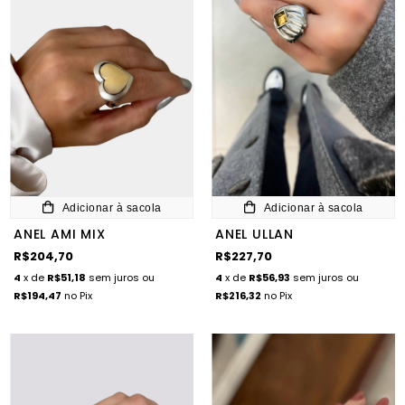
Adicionar à sacola
Adicionar à sacola
ANEL AMI MIX
ANEL ULLAN
R$204,70
R$227,70
4
x de
R$51,18
sem juros
ou
4
x de
R$56,93
sem juros
ou
R$194,47
no Pix
R$216,32
no Pix