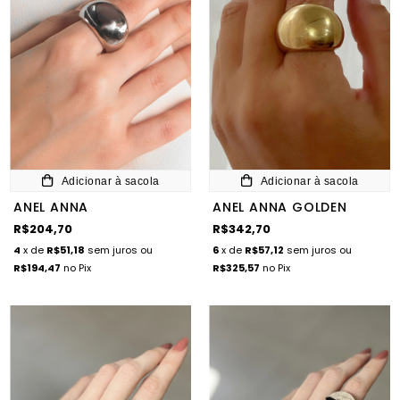
Adicionar à sacola
Adicionar à sacola
ANEL ANNA
ANEL ANNA GOLDEN
R$204,70
R$342,70
4
x de
R$51,18
sem juros
ou
6
x de
R$57,12
sem juros
ou
R$194,47
no Pix
R$325,57
no Pix