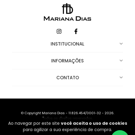
INSTITUCIONAL
INFORMAÇÕES
CONTATO
© Copyright Mariana Dias - 11.826.454/0001-32 - 2026.
Todos os direitos reservados.
Ao navegar por este site
você aceita o uso de cookies
Desenvolvido por TEC4U
|
Criado com Nuvemshop Next
para agilizar a sua experiência de compra.