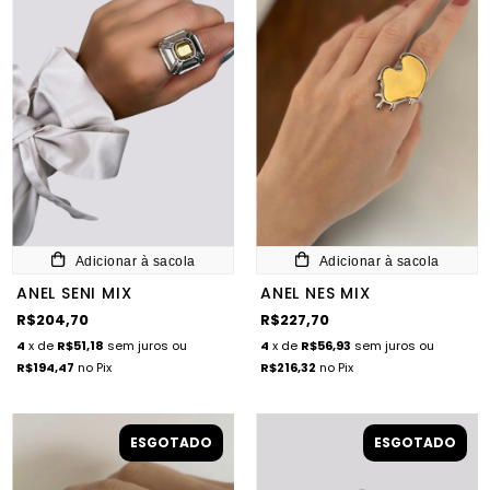
Adicionar à sacola
Adicionar à sacola
ANEL SENI MIX
ANEL NES MIX
R$204,70
R$227,70
4
x de
R$51,18
sem juros
ou
4
x de
R$56,93
sem juros
ou
R$194,47
no Pix
R$216,32
no Pix
ESGOTADO
ESGOTADO