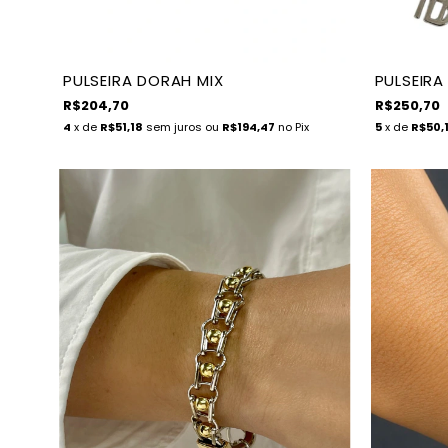
PULSEIRA DORAH MIX
PULSEIRA
R$204,70
R$250,70
4
x de
R$51,18
sem juros
ou
R$194,47
no Pix
5
x de
R$50,