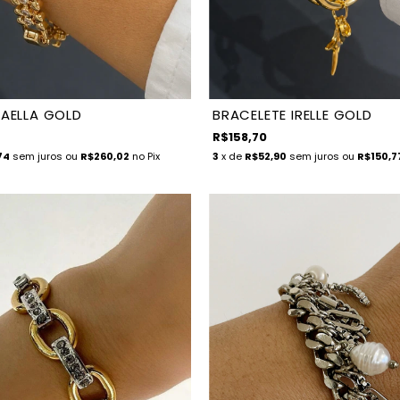
 AELLA GOLD
BRACELETE IRELLE GOLD
R$158,70
74
sem juros
ou
R$260,02
no Pix
3
x de
R$52,90
sem juros
ou
R$150,7