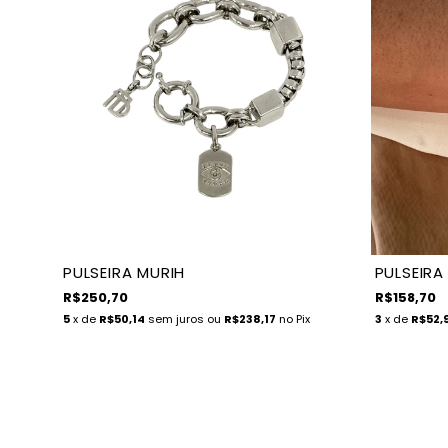
PULSEIRA MURIH
PULSEIRA
R$250,70
R$158,70
5
x de
R$50,14
sem juros
ou
R$238,17
no Pix
3
x de
R$52,