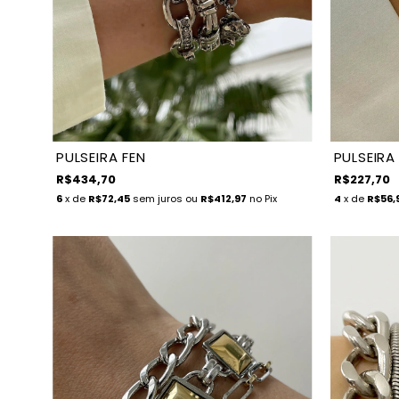
PULSEIRA FEN
PULSEIRA
R$434,70
R$227,70
6
x de
R$72,45
sem juros
ou
R$412,97
no Pix
4
x de
R$56,