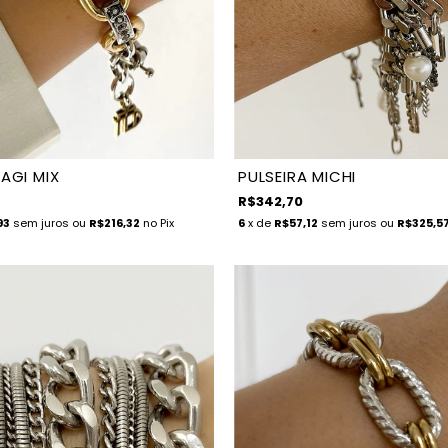
 AGI MIX
PULSEIRA MICHI
R$342,70
93
sem juros
ou
R$216,32
no Pix
6
x de
R$57,12
sem juros
ou
R$325,5