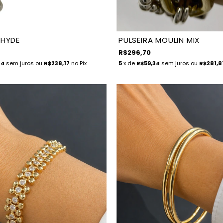
 HYDE
PULSEIRA MOULIN MIX
R$296,70
14
sem juros
ou
R$238,17
no Pix
5
x de
R$59,34
sem juros
ou
R$281,8