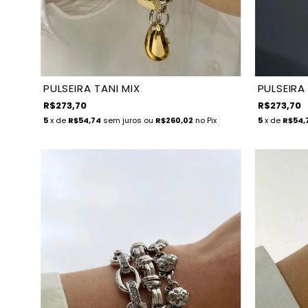
PULSEIRA TANI MIX
PULSEIRA
R$273,70
R$273,70
5
x de
R$54,74
sem juros
ou
R$260,02
no Pix
5
x de
R$54,