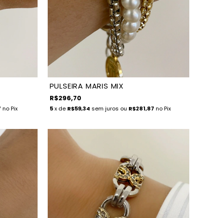
PULSEIRA MARIS MIX
R$296,70
7
no Pix
5
x de
R$59,34
sem juros
ou
R$281,87
no Pix