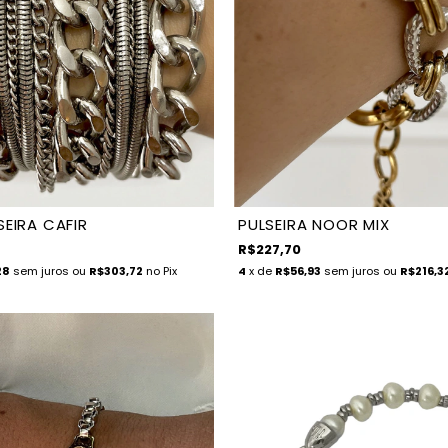
SEIRA CAFIR
PULSEIRA NOOR MIX
R$227,70
28
sem juros
ou
R$303,72
no Pix
4
x de
R$56,93
sem juros
ou
R$216,3