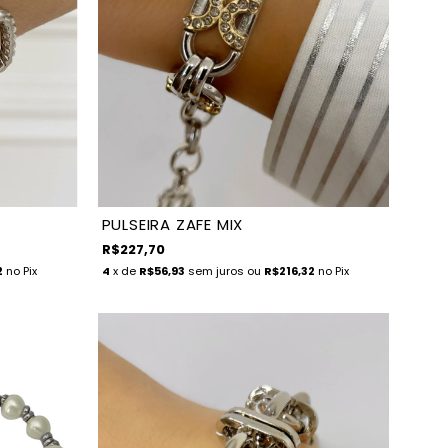
PULSEIRA ZAFE MIX
R$227,70
2
no Pix
4
x de
R$56,93
sem juros
ou
R$216,32
no Pix