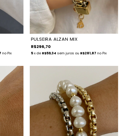
PULSEIRA ALZAN MIX
R$296,70
7
no Pix
5
x de
R$59,34
sem juros
ou
R$281,87
no Pix