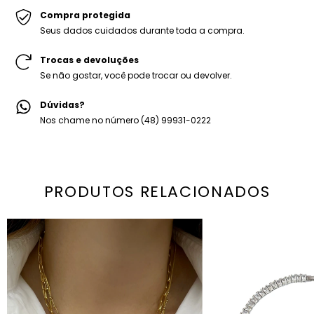
Peso médio: 35g
Compra protegida
1x Embalagem personalizada Mariana Dias.
Seus dados cuidados durante toda a compra.
Trocas e devoluções
Se não gostar, você pode trocar ou devolver.
Dúvidas?
Nos chame no número (48) 99931-0222
PRODUTOS RELACIONADOS