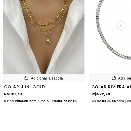
Adicionar à sacola
Adicion
COLAR JUNI GOLD
COLAR RIVIERA A
R$319,70
R$572,70
6
x de
R$53,28
sem juros
ou
R$303,72
no Pix
6
x de
R$95,45
sem jur