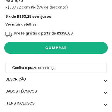
R$319,70
R$303,72
com Pix (5% de desconto)
6
x de
R$53,28
sem juros
Ver mais detalhes
Frete grátis
a partir de
R$396,00
Confira o prazo de entrega
DESCRIÇÃO
Design exclusivo Mariana Dias Acessórios.
DADOS TÉCNICOS
Colar formado por correntaria com esferas e pingente
Medida aproximada com extensor: Menor regulagem
central em formato de gota, no mix de banhos prata e
ITENS INCLUSOS
42cm x Maior regulagem 50cm
dourado.
1x Colar Dyami Mix;