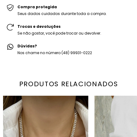
Peso médio: 46g
Compra protegida
1x Embalagem personalizada Mariana Dias.
Seus dados cuidados durante toda a compra.
Trocas e devoluções
Se não gostar, você pode trocar ou devolver.
Dúvidas?
Nos chame no número (48) 99931-0222
PRODUTOS RELACIONADOS