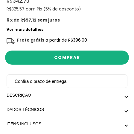
R$342,70
R$325,57
com Pix (5% de desconto)
6
x de
R$57,12
sem juros
Ver mais detalhes
Frete grátis
a partir de
R$396,00
Confira o prazo de entrega
DESCRIÇÃO
Colar com design exclusivo Mariana Dias Acessórios.
DADOS TÉCNICOS
Medida aproximada com extensor: Menor regulagem
ITENS INCLUSOS
47cm x Maior regulagem 56cm
1x Colar Lezie Gold;