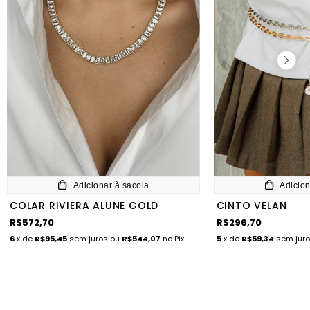
Adicionar à sacola
Adicion
COLAR RIVIERA ALUNE GOLD
CINTO VELAN
R$572,70
R$296,70
6
x de
R$95,45
sem juros
ou
R$544,07
no Pix
5
x de
R$59,34
sem jur